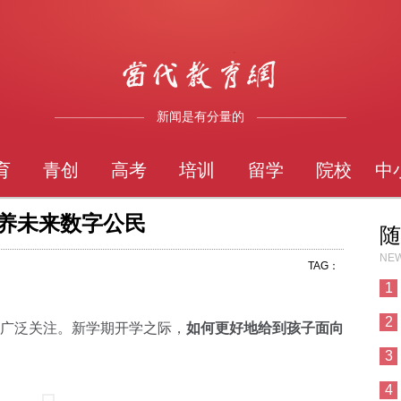
新闻是有分量的
育
青创
高考
培训
留学
院校
中
培养未来数字公民
随
NEW
TAG：
1
2
广泛关注。新学期开学之际，
如何更好地给到孩子面向
3
4