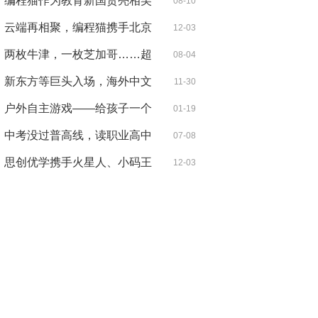
商科证
编程猫作为教育新国货亮相吴
08-10
晓波直
云端再相聚，编程猫携手北京
12-03
邮电大
两枚牛津，一枚芝加哥……超
08-04
百枚世
新东方等巨头入场，海外中文
11-30
或成在
户外自主游戏——给孩子一个
01-19
不一样
中考没过普高线，读职业高中
07-08
有出路
思创优学携手火星人、小码王
12-03
教育一