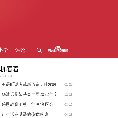
小学
评论
机看看
 ARTICLE
英语听说考试新形态，佳发教
01-29
育试点
华清远见荣获央广网2022年度
12-28
公信力教
乐恩教育汇总！宁波“各区公
03-17
办、民
让生活充满爱的仪式感 富士
04-28