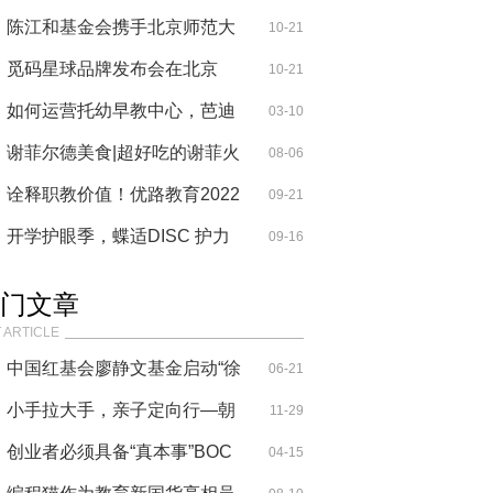
instax摄影
陈江和基金会携手北京师范大
10-21
学 开展
觅码星球品牌发布会在北京
10-21
798 MEE PA
如何运营托幼早教中心，芭迪
03-10
熊亲幼
谢菲尔德美食|超好吃的谢菲火
08-06
锅谢菲
诠释职教价值！优路教育2022
09-21
集训营教
开学护眼季，蝶适DISC 护力
09-16
同行
门文章
 ARTICLE
中国红基会廖静文基金启动“徐
06-21
悲鸿
小手拉大手，亲子定向行—朝
11-29
晖幼儿
创业者必须具备“真本事”BOC
04-15