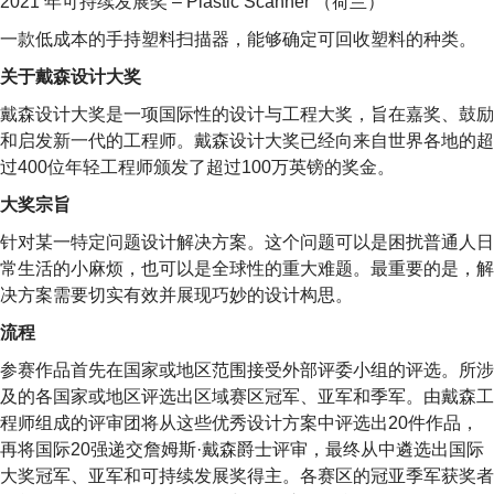
2021 年可持续发展奖 – Plastic Scanner （荷兰）
一款低成本的手持塑料扫描器，能够确定可回收塑料的种类。
关于戴森设计大奖
戴森设计大奖是一项国际性的设计与工程大奖，旨在嘉奖、鼓励
和启发新一代的工程师。戴森设计大奖已经向来自世界各地的超
过400位年轻工程师颁发了超过100万英镑的奖金。
大奖宗旨
针对某一特定问题设计解决方案。这个问题可以是困扰普通人日
常生活的小麻烦，也可以是全球性的重大难题。最重要的是，解
决方案需要切实有效并展现巧妙的设计构思。
流程
参赛作品首先在国家或地区范围接受外部评委小组的评选。所涉
及的各国家或地区评选出区域赛区冠军、亚军和季军。由戴森工
程师组成的评审团将从这些优秀设计方案中评选出20件作品，
再将国际20强递交詹姆斯·戴森爵士评审，最终从中遴选出国际
大奖冠军、亚军和可持续发展奖得主。各赛区的冠亚季军获奖者