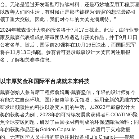
台。无论是通过开发新型可持续材料，还是巧妙地应用工程原理
以改善人们的生活，有时候正是那些被视为'错误'的想法最终引
领了重大突破。因此，我们对今年的大奖充满期待。”
2024年戴森设计大奖的报名将于7月17日截止。此后，由行业专
家及戴森代表组成的评审团队将遴选出获奖作品，并于9月11日
公布名单。随后，国际前20强将在10月16日决出，而国际冠军
将在11月13日揭晓。参赛者可登录戴森设计大奖官网注册报
名，了解相关赛事信息。
以丰厚奖金和国际平台成就未来科技
戴森创始人兼首席工程师詹姆斯·戴森坚信，年轻的设计师如今
有能力在自然环境、医疗健康等多元领域，运用全新的思维方式
研发出颠覆性的科技以改变人们的生活。以2023年戴森设计大
奖的获奖者为例，2023年的可持续发展奖获得者E-COATING聚
焦全球变暖问题，研发了由回收材料制成的环保型降温涂料；同
年的获奖作品还有Golden Capsule——一款适用于灾难救援
的、无需医护人员手持的静脉注射设备和Life Chariot——能够