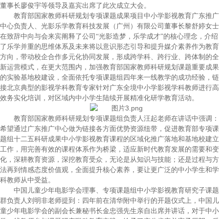
董事长廖俊宇等领导及嘉宾出席了此次成立大会。
教育部国家教师科研规划专项课题成果项目中小学影视教育广东推广
中心负责人、光影乐学教育科技发展（广州）有限公司董事长黎舒婷女士
在致辞中向与会来宾阐释了公司“光影造梦，乐学成才”的核心理念，介绍
了乐学并重的思维体系及未来将以意识形态引导和提升媒介素养作为教育
方向，带动校企合作多元化协同发展，形成跨学科、跨行业、跨体制的全
新运营模式，在更大范围内，加强教育部国家教师科研规划课题重要成果
的实验基地校建设，全面依托专项课题组四年来一线教学的成功经验，链
接北京典型的影视学科教育专家针对广东全境中小学影视学科教师进行高
效务实化培训，对区域内中小学生陆续开展精准化研学教育活动。
教育部国家教师科研规划专项课题组负责人汪起老师在讲话中强调：
希望通过广东推广中心做为链接各方面优势资源纽带，促进教育部专项课
题组十二五科研成果中小学影视教育课程的区域化推广落地和基地校建立
工作，用完善有效的课程体系作为桥梁，适应新时代教育发展的需要和变
化，深耕教育资源，深挖教育受众，无论是从知识与技能；还是过程与方
法再到情感态度价值观，全面提升核心素养，要让更广泛的中小学生和学
科教师从中受益。
中国儿童少年电影学会理事、专项课题组中小学影视教育研究子课题
群负责人刘明非老师提到：四年前在清华附中举行的开题仪式上，中国儿
童少年电影学会的副会长兼秘书长金忠强先生亲自出席并讲话，对于中小