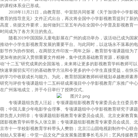
的课程体系业已形成。
2018年11月21日，由教育部、中宣部共同签署《关于加强中小学影视
教育的指导意见》文件正式出台，再次将全国中小学影视教育提到了新的
高度，依据文件要求，如何做到三至五年内在全国中小学普及影视教育一
时间成为了各方关注的焦点。
随着2019中国国际儿童电影展在广州的成功举办，该活动已成为国家
推动中小学生影视教育发展的重要平台。与此同时，以这场永不落幕的电
影节作为协作契机，在两部文件印发一周年之际，教育部专项课题组为了
更加有效的深入贯彻重要文件精神，集中优质基础教育资源，积极推
动“十二五”研究成果的全国落地，未来将让更多的影视教育学科教师可以
快速掌握切实可行的基础教学方法和令更多的中小学生直接受益，在快乐
的学习中收获成长与能力。为此，教育部国家教师科研规划卓越教师素养
研究与评价专项课题组十二五科研成果项目中小学影视教育广东推广中心
在广州落地成立，并于今日举行了授牌仪式。
专项课题组负责人汪起；专项课题组影视教育专家委员会主任委员李
萌；中国儿童少年电影学会理事、专项课题组中小学影视教育研究子课题
群负责人刘明非；专项课题组影视教育专家委员会成员、北京史家教育集
团影视教育学科带头人张立新；专项课题组影视教育专家委员会成员、北
京市十一学校影视教育学科带头人樊勃；北京江山固电视剧制作中心联合
创始人安寨彬；中堂一品文化产业发展集团董事长毛乐川；艺风传媒教育