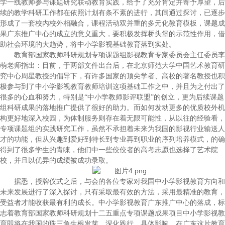
学一线教师参与课题研究联动教育实践，给予了充分肯定并寄予厚望，后
续的教学科研工作都在依照计划有条不紊的进行，其间通过探讨，已逐步
形成了一套校内校外相融合，课程活动双并重的多元化教育模板，课题成
果广东推广中心的成立的意义重大，要积极发挥桥头堡的示范性作用，借
助社会环境的大趋势，将中小学影视基础教育落到实处。
教育部国家教师科研规划专项课题组影视教育专家委员会主任委员李
萌老师指出：目前，于两部文件出台后，在北京师范大学中国艺术教育研
究中心周星教授的倡导下，有许多国家的顶尖学者、高校的著名教授也积
极参与到了中小学影视教育教师培训这项基础工作之中，并且为之付出了
很多的心血和努力，特别是“中小学教师影评联盟”的创立，更为后续课题
组科研成果的落地推广提供了很好的助力。而如何发动更多的优质校外机
构更好地深入校园，为体制服务则存在着无限可能性，从以往的经验看，
专项课题组的实践研究工作，虽然不承担着未来为我国的影视行业输送人
才的功能，但从兴趣到爱好到特长到专业再到职业的序列培养模式，的确
得到了很多学生的青睐，他们中一些佼佼者的高考志愿也选择了艺术院
校，并且以优异的成绩被成功录取。
据悉，授牌仪式之后，与会的各位专家对我国中小学影视教育方向和
未来发展进行了深入探讨，只有采取最有效的方法，采用最精准的教育，
受益者才能收获最有利的成长。中小学影视教育广东推广中心的落成，标
志着教育部国家教师科研规划十二五重点专项课题成果项目中小学影视教
育即将在我国的珠三角生根发芽，深化践行，具体影响。在广东这片教育