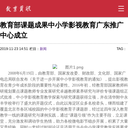
教育部课题成果中小学影视教育广东推广
中心成立
2019-11-23 14:51
栏目：
新闻
TAG：
2008年6月19日，由教育部、国家发改委、财政部、文化部、国家广
电总局联合发布《关于进一步开展中小学影视教育的通知》，提出影视教
育在青少年成长阶段的重要性与必要性。2016年初，经教育部国家教师科
研规划重点课题教师专业发展研究卓越教师素养研究与评价专项课题组正
式批准，中小学影视教育教学探索与研究课题获得立项，并在清华附中永
丰学校举行了盛大的开题仪式，自此以海淀区众多名校牵头，继而组建了
覆盖北京市各区域校园的中小学影视教育子课题群，经过近四年深入教育
教学一线的课题研究与课例实践，通过“课题引领”作为主要手段，立足课
堂，充分激发和调动学生热情，助力各校微电影节稳步开展，积累了大量
宝贵经验，同时一套经过时间论证且适用于当今中小学课堂教学实践要求