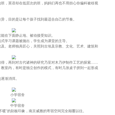
的班，英语却在低层次的班，妈妈们再也不用担心你偏科被歧视
差异，目的是让每个孩子找到最适合自己的节奏。
只能在下面静止地、被动接受知识。
题式学习课题被抛出，学生成为课堂的主导。
埃及。老师独具匠心，关照到古埃及宗教、文化、艺术、建筑和
习得，再到对古代诸神的研究乃至对木乃伊制作工艺的探索……
。教室内，有时是独立创作的模式，有时几张桌子拼到一起形成
也逐渐消弭。
小学宿舍
中学宿舍
不暖”的刻板印象，南京威雅的寄宿空间完全颠覆以往。