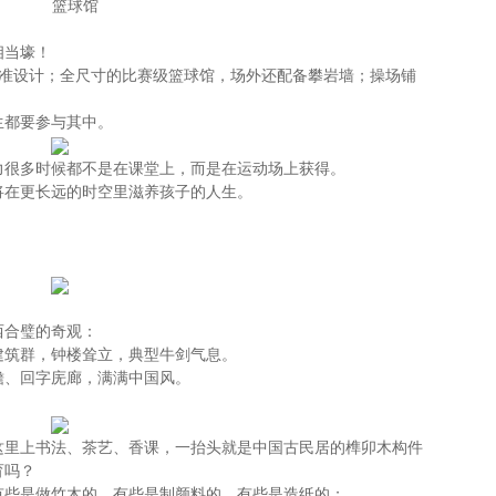
篮球馆
相当壕！
联标准设计；全尺寸的比赛级篮球馆，场外还配备攀岩墙；操场铺
生都要参与其中。
力很多时候都不是在课堂上，而是在运动场上获得。
将在更长远的时空里滋养孩子的人生。
西合璧的奇观：
建筑群，钟楼耸立，典型牛剑气息。
檐、回字庑廊，满满中国风。
。
这里上书法、茶艺、香课，一抬头就是中国古民居的榫卯木构件
育吗？
有些是做竹木的，有些是制颜料的，有些是造纸的；