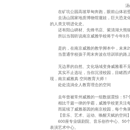
汤
在矿坑公园高坡草甸奔跑，眼前山体岩
去汤山国家地质博物馆遛娃，巨大恐龙
的人类文明进化史。
还有阳山碑材、先锋书店、紫清湖大熊
所以当我听说南京威雅学校将于今年9
是的，在南京威雅的教学脚本中，未来29
当普通学校孩子周末奔波在培训班的路
无边界的自然、文化场域变身威雅看不见
其实不止选址，当你沉浸校园，目睹西
现，南京威雅真·空间教育大师！
处处流淌全人教育理念的空间
去年曾被常州威雅的一组数据震惊：57
相比千篇一律的学霸，威雅学校更关注
而延续了威雅基因的南京校园，每个角
【音乐、艺术、运动、唤醒天赋的空间
600座专业级剧院、音乐创作中心、5
表演艺术中心。