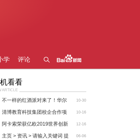
小学
评论
机看看
 ARTICLE
不一样的红酒派对来了！华尔
10-30
街英语
清博教育科技集团校企合作项
10-16
目实现
阿卡索荣获亿欧2019世界创新
12-16
者年会“
主页 > 资讯 > 请输入关键词 提
06-06