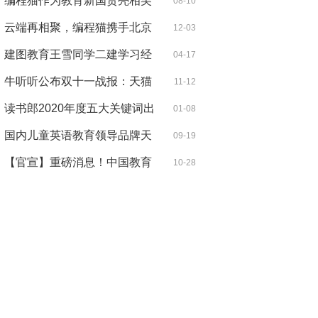
商科证
编程猫作为教育新国货亮相吴
08-10
晓波直
云端再相聚，编程猫携手北京
12-03
邮电大
建图教育王雪同学二建学习经
04-17
验分享
牛听听公布双十一战报：天猫
11-12
早教机
读书郎2020年度五大关键词出
01-08
炉，用心
国内儿童英语教育领导品牌天
09-19
童美语
【官宣】重磅消息！中国教育
10-28
技术协