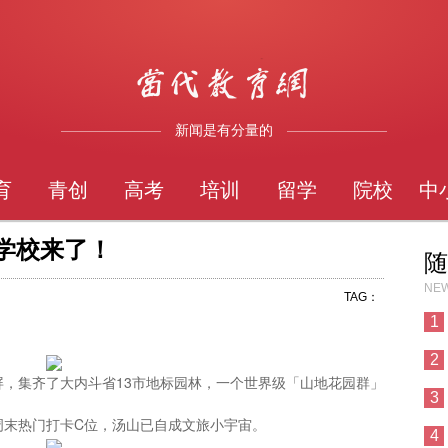
新闻是有分量的
育
青创
高考
培训
留学
院校
中
雅学校来了！
随
NEW
TAG：
1
2
，集齐了大内斗省13市地标园林，一个世界级「山地花园群」
3
周末热门打卡C位，汤山已自成文旅小宇宙。
4