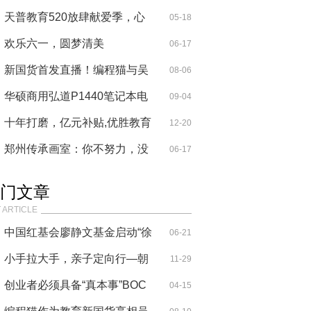
交
天普教育520放肆献爱季，心
05-18
理咨询师
欢乐六一，圆梦清美
06-17
新国货首发直播！编程猫与吴
08-06
晓波碰
华硕商用弘道P1440笔记本电
09-04
脑走进光明
十年打磨，亿元补贴,优胜教育
12-20
小组课
郑州传承画室：你不努力，没
06-17
人替你
门文章
 ARTICLE
中国红基会廖静文基金启动“徐
06-21
悲鸿
小手拉大手，亲子定向行—朝
11-29
晖幼儿
创业者必须具备“真本事”BOC
04-15