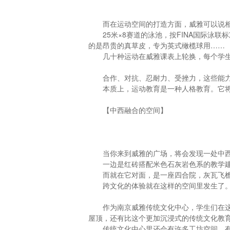
而在运动空间的打造方面，威雅可以说
25米×8赛道的泳池，按FINA国际泳
的是昂贵的真草皮，专为英式橄榄球用……
几十种运动在威雅课表上轮换，每个学
合作、对抗、忍耐力、受挫力，这些能
本质上，运动教育是一种人格教育。它
【中西融合的空间】
当你来到威雅的广场，将会发现一处中
一边是红砖搭配米色石灰岩色系的教学
而就在它对面，是一座四合院，灰瓦飞
跨文化的体验就在这样的空间里发生了
作为南京威雅传统文化中心，学生们在
屋顶，还有比这个更加沉浸式的传统文化教
传统文化中心里还会有许多工坊空间，