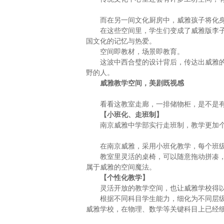
而在另一间文化厨房中，威雅孩子将化
在这些空间里，学生们变成了威雅版李
国文化的记忆与热爱。
空间即教材，场景即教育。
这波中西合璧的设计背后，传达出威雅
野的人。
威雅教学空间，美剧既视感
看看这教室走廊，一排储物柜，是不是
【
小班化、走班制
】
南京威雅中学部实行走班制，教学更加
在南京威雅，采用小班化教学，每个班级
教室里灵活的桌椅，可以随意拖动拼凑
属于威雅的空间魔法。
【
个性化教学
】
灵活开放的教学空间，也让威雅学校得
根据不同科目学生能力，细化为不同层
威雅学校，在物理、数学等关键科目上已经细