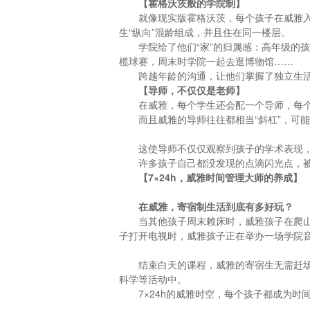
【
霍格沃茨般的学院制
】
就像现实版霍格沃茨，每个孩子在威雅
生“纵向”混龄组成，并且住在同一楼层。
学院给了他们“家”的归属感：高年级的
榄球赛，周末时学院一起去逛博物馆……
跨越年龄的沟通，让他们掌握了独立生
【
导师，不仅仅是老师
】
在威雅，每个学生还会配一个导师，每个
而且威雅的导师往往都相当“斜杠”，可
这使导师不仅仅观察到孩子的学术表现
许多孩子自己都没发现的点滴闪光点，
【
7×24h
，
威雅时间管理大师的养成
】
在威雅，寄宿制生活到底有多好玩？
当其他孩子周末赖床时，威雅孩子在爬
子打开电视时，威雅孩子正在举办一场学院
结束白天的课程，威雅的寄宿生无需赶
科学等活动中。
7×24h的威雅时空，每个孩子都成为