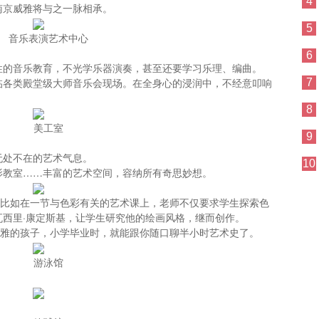
4
南京威雅将与之一脉相承。
5
音乐表演艺术中心
6
性的音乐教育，不光学乐器演奏，甚至还要学习乐理、编曲。
临各类殿堂级大师音乐会现场。在全身心的浸润中，不经意叩响
7
8
美工室
9
无处不在的艺术气息。
10
影教室……丰富的艺术空间，容纳所有奇思妙想。
，比如在一节与色彩有关的艺术课上，老师不仅要求学生探索色
西里·康定斯基，让学生研究他的绘画风格，继而创作。
威雅的孩子，小学毕业时，就能跟你随口聊半小时艺术史了。
游泳馆