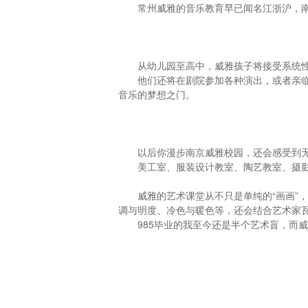
常州威雅的音乐教育早已闻名江浙沪，
从幼儿园至高中，威雅孩子将接受系统
他们还将在剧院参加各种演出，或者亲
音乐的梦想之门。
以后你漫步南京威雅校园，还会感受到
美工室、服装设计教室、陶艺教室、摄
威雅的艺术课堂从不只是单纯的“画画”
调与明度、冷色与暖色等，还会结合艺术家瓦
985毕业的我至今还是半个艺术盲，而