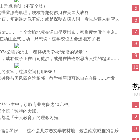
山景点地图（不完全版）
5
壁裸露漂亮肌理，硬核野趣仿佛身在美国大峡谷；
化石，复刻遥远侏罗纪；或是探秘古猿人洞，看见从猿人到智人
6
猫馆……一个个文旅地标在汤山星罗棋布，密集度笑傲全南京。
7
月在汤山正式启动，只想说：这学校也太会选地方了吧！
8
74公顷的汤山，都将成为学校“无墙的课堂”：
9
上，威雅孩子正在山间徒步，或是在博物馆思考人类的起源……
10
的教室，这波空间利用666！
式钟楼与国风四合院相邻，教学楼屋顶可以自在奔跑……才发
热
HOT
个毕业生中，录取专业竟多达40几种。
1
每个孩子独特的天赋。
落都是「全人教育」的理念闪光。
2
】
3
0个隔音琴房……这不是凡尔赛文学取材地，这是南京威雅的音乐