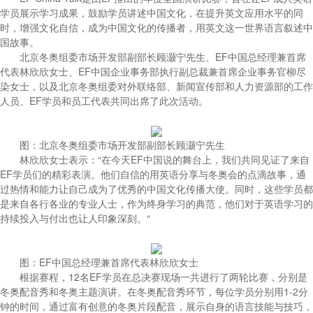
学员展示学习成果，鼓励学员讲述中国文化，在提升英文应用水平的同
时，增强文化自信，成为中国文化的传播者，用英文这一世界语言叙述中
国故事。
北京冬奥组委市场开发部副部长顾灏宁先生、EF中国总经理兼首席
代表林欣欣女士、EF中国企业事务部执行副总裁兼首席企业事务官柳尽
染女士，以及北京冬奥组委对外联络部、新闻宣传部和人力资源部的工作
人员、EF学员和员工代表共同出席了此次活动。
图：北京冬奥组委市场开发部副部长顾灏宁先生
林欣欣女士表示：“在今天EF中国说的舞台上，我们共同见证了来自
EF学员们的精彩表演。他们自信的用英语分享与冬奥会的点滴故事，通
过热情和能力让自己成为了优秀的中国文化传播大使。同时，这些学员都
是来自各行各业的专业人士，作为终身学习的典范，他们对于英语学习的
持续投入与付出也让人印象深刻。“
图：EF中国总经理兼首席代表林欣欣女士
根据赛程，12名EF学员在总决赛现场一共进行了两轮比赛，分别是
冬奥配音秀和冬奥主题演讲。在冬奥配音秀环节，每位学员分别用1-2分
钟的时间，通过富有创意的冬奥片段配音，展示自身的语言技能与技巧，