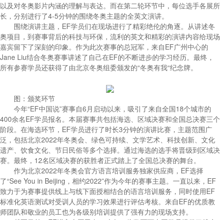
以及对冬奥影片内涵的理解与表达。而在第二轮环节中，每位选手各展所
长，分别进行了4-5分钟的围绕冬奥主题的全英文演讲。
围绕演讲主题，EF学员们在现场进行了精彩绝伦的角逐。从讲述冬
奥项目，到赛事背后的科技与环保，流利的英文和精彩的演讲内容给现场
嘉宾留下了深刻的印象。作为此次赛事的总冠军，来自EF广州中心的
Jane Liu结合冬奥赛事讲述了自己在EF的不断进步的学习经历。最终，
所有参赛学员还获得了由北京冬奥组委颁发的“冬奥有我“纪念牌。
图：颁奖环节
今年“EF中国说”赛事自6月启动以来，吸引了来自全国18个城市的
400余名EF学员报名。本届赛事共包括海选、区域决赛和全国总决赛三个
阶段。在海选环节，EF学员进行了时长3分钟的演讲比赛，主题范围广
泛，包括北京2022年冬奥会、绿色可持续、文学艺术、科技创新、文化
遗产、饮食文化、节日民俗等多个选择。通过海选的选手将晋级到区域决
赛。最终，12名区域决赛的获胜者正式踏上了全国总决赛的舞台。
作为北京2022年冬奥会官方语言培训服务独家供应商，EF选择
了“See You in Beijing，相约2022”作为今年的赛事主题。一直以来，EF
致力于为赛事提供线上与线下面授相结合的语言培训服务，同时使用EF
标准化英语测试对受训人员的学习效果进行评估考核。来自EF的优质教
师团队和敬业的员工也为各级别培训提供了强有力的现场支持。