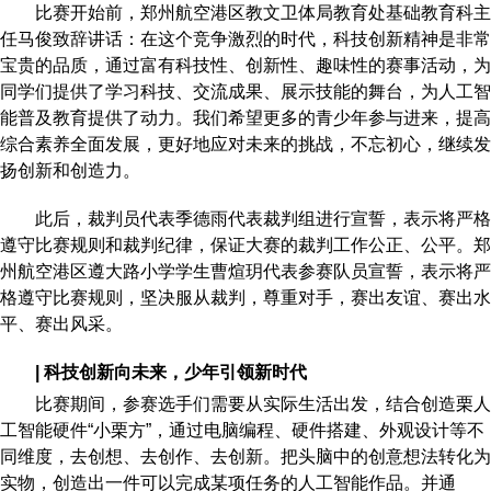
比赛开始前，郑州航空港区教文卫体局教育处基础教育科主
任马俊致辞讲话：在这个竞争激烈的时代，科技创新精神是非常
宝贵的品质，通过富有科技性、创新性、趣味性的赛事活动，为
同学们提供了学习科技、交流成果、展示技能的舞台，为人工智
能普及教育提供了动力。我们希望更多的青少年参与进来，提高
综合素养全面发展，更好地应对未来的挑战，不忘初心，继续发
扬创新和创造力。
此后，裁判员代表季德雨代表裁判组进行宣誓，表示将严格
遵守比赛规则和裁判纪律，保证大赛的裁判工作公正、公平。郑
州航空港区遵大路小学学生曹煊玥代表参赛队员宣誓，表示将严
格遵守比赛规则，坚决服从裁判，尊重对手，赛出友谊、赛出水
平、赛出风采。
| 科技创新向未来，少年引领新时代
比赛期间，参赛选手们需要从实际生活出发，结合创造栗人
工智能硬件“小栗方”，通过电脑编程、硬件搭建、外观设计等不
同维度，去创想、去创作、去创新。把头脑中的创意想法转化为
实物，创造出一件可以完成某项任务的人工智能作品。并通