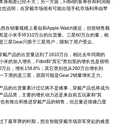
万台，本身相差已经不大；另一方面，Fitbit的客单价和利润相
很多；这也说明，在穿戴市场很有可能出现手机市场利率由苹
是虽然在销量规模上看似和Apple Watch接近，但按销售额
是小米手环310万台的出货量。三星60万台的量，相
三星Gear只限于三星用户，限制了用户受众。
能穿戴产品的出货量达到了1810万台，相比去年同期的
小米的加入增长，Fitbit和“其它”类别里的增长也是很明
440万台，增长158.8%；其它类别也从260万台增长到
唯一下滑的是三星，原因可能是Gear 2销量增长乏力。
产品的出货量累计过亿将不是难事，穿戴产品也将成为
产品品类，主要的增长动力还是来自前五玩家和“其
然也有推出和推进穿戴产品的销售，但总量还很难凸显
过了最草莽的时期，想在智能穿戴市场异军突起的难度