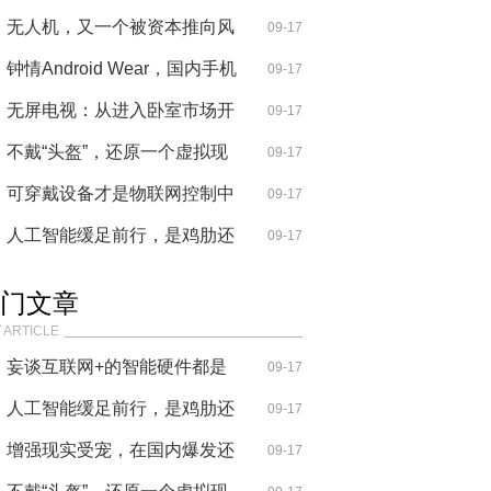
的创
无人机，又一个被资本推向风
09-17
口的行
钟情Android Wear，国内手机
09-17
厂商的野望
无屏电视：从进入卧室市场开
09-17
始
不戴“头盔”，还原一个虚拟现
09-17
实的
可穿戴设备才是物联网控制中
09-17
心？别
人工智能缓足前行，是鸡肋还
09-17
是未来
门文章
 ARTICLE
妄谈互联网+的智能硬件都是
09-17
耍流氓
人工智能缓足前行，是鸡肋还
09-17
是未来
增强现实受宠，在国内爆发还
09-17