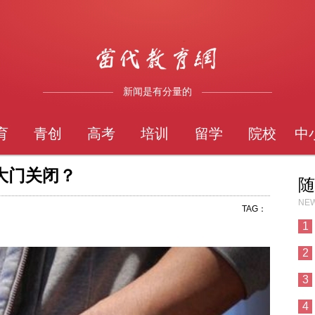
新闻是有分量的
育
青创
高考
培训
留学
院校
中
大门关闭？
随
NEW
TAG：
1
2
3
4