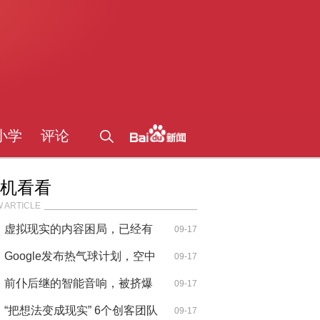
小学
评论
机看看
 ARTICLE
虚拟现实的内容困局，已经有
09-17
解了
Google发布热气球计划，空中
09-17
基站会成
前仆后继的智能音响，被挤爆
09-17
的入口
“把想法变成现实” 6个创客团队
09-17