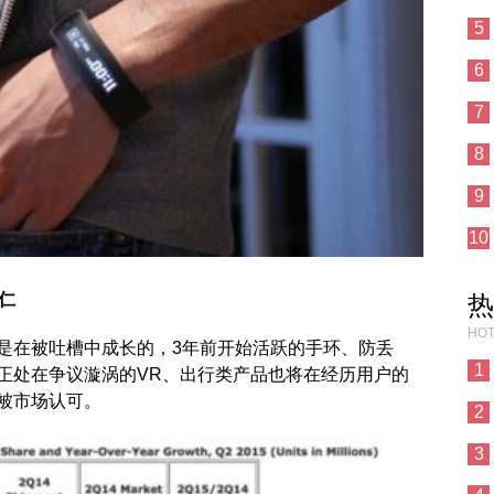
5
6
7
8
9
10
国仁
热
HOT
是在被吐槽中成长的，3年前开始活跃的手环、防丢
1
正处在争议漩涡的VR、出行类产品也将在经历用户的
被市场认可。
2
3