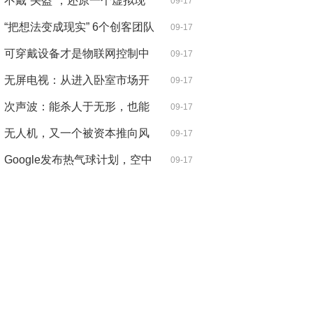
要多久
不戴“头盔”，还原一个虚拟现
09-17
实的
“把想法变成现实” 6个创客团队
09-17
的创
可穿戴设备才是物联网控制中
09-17
心？别
无屏电视：从进入卧室市场开
09-17
始
次声波：能杀人于无形，也能
09-17
造福人
无人机，又一个被资本推向风
09-17
口的行
Google发布热气球计划，空中
09-17
基站会成