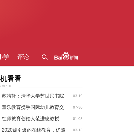
小学
评论
机看看
 ARTICLE
苏靖轩：清华大学苏世民书院
03-19
给我敢
童乐教育携手国际幼儿教育交
07-30
流协会
红师教育创始人范进忠教授
01-03
在“首届
2020被引爆的在线教育，优墨
03-13