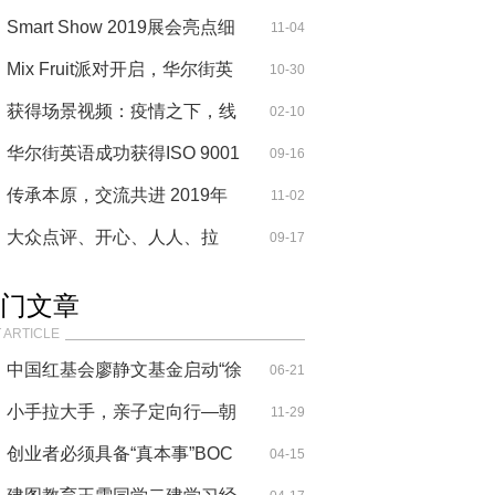
书法的切
Smart Show 2019展会亮点细
11-04
节首次公布
Mix Fruit派对开启，华尔街英
10-30
语广州中
获得场景视频：疫情之下，线
02-10
下教育
华尔街英语成功获得ISO 9001
09-16
的重新认证
传承本原，交流共进 2019年
11-02
知博会·中
大众点评、开心、人人、拉
09-17
手、凡客
门文章
 ARTICLE
中国红基会廖静文基金启动“徐
06-21
悲鸿
小手拉大手，亲子定向行—朝
11-29
晖幼儿
创业者必须具备“真本事”BOC
04-15