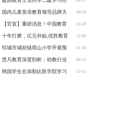
商科证
建图教育王雪同学二建学习经
04-17
验分享
国内儿童英语教育领导品牌天
09-19
童美语
【官宣】重磅消息！中国教育
10-28
技术协
十年打磨，亿元补贴,优胜教育
12-20
小组课
邹城市城前镇雨山小学开展预
01-02
防 一氧
慧凡教育深度剖析：幼教行业
06-10
与互联
韩国学生在加勒比医学院学习
10-21
经历：