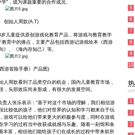
“玩中学”，成为课题重要的合作成员。
5
6
始人周歆(A.T)
7
岁儿童提供原创游戏化教育产品，将游戏与教育教学
亲子教育中的痛点，主要产品包括西游记游戏绘本《西游
8
佳句》、《海内存知己》等。
9
10
游冒险手册》产品图)
热
人周歆看到了品类空白的机会，国内儿童教育市场，
段，头部效应尚未形成，有很大的发展空间。
HOT
1
)投资部负责人张乐表示：“基于对这个市场的理解，我们相信游
段比较低的孩子，他们对世界的认知和学习都来自于玩
2
，游戏可以给他们带来更大的积极参与度，同时在游戏
3
在学习的过程当中收获成就感与乐趣。随着一刻馆和各
日渐丰富，相信他们能给孩子们在成长的过程中带来前所