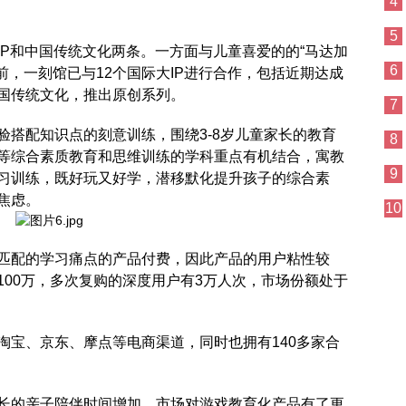
4
5
和中国传统文化两条。一方面与儿童喜爱的的“马达加
6
目前，一刻馆已与12个国际大IP进行合作，包括近期达成
国传统文化，推出原创系列。
7
配知识点的刻意训练，围绕3-8岁儿童家长的教育
8
等综合素质教育和思维训练的学科重点有机结合，寓教
9
习训练，既好玩又好学，潜移默化提升孩子的综合素
焦虑。
10
配的学习痛点的产品付费，因此产品的用户粘性较
100万，多次复购的深度用户有3万人次，市场份额处于
宝、京东、摩点等电商渠道，同时也拥有140多家合
的亲子陪伴时间增加，市场对游戏教育化产品有了更