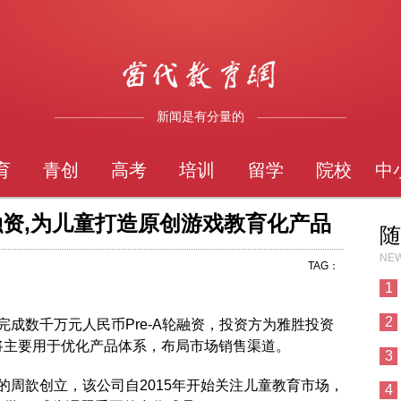
新闻是有分量的
育
青创
高考
培训
留学
院校
中
轮融资,为儿童打造原创游戏教育化产品
随
NEW
TAG：
1
2
数千万元人民币Pre-A轮融资，投资方为雅胜投资
)。本轮融资将主要用于优化产品体系，布局市场销售渠道。
3
歆创立，该公司自2015年开始关注儿童教育市场，
4